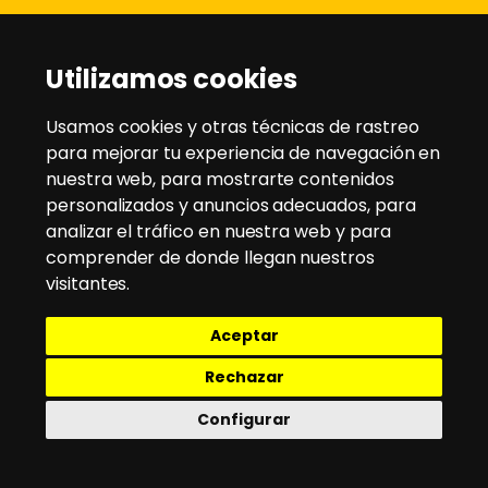
Disanz
Utilizamos cookies
C/ Rio Jarama, 21 - Pol. Ind. Montesol
28970 - Humanes de Madrid
Usamos cookies y otras técnicas de rastreo
para mejorar tu experiencia de navegación en
nuestra web, para mostrarte contenidos
Tlfno:
91 604 95 35
/
91 604 94 58
personalizados y anuncios adecuados, para
Email:
disanz@disanz.es
analizar el tráfico en nuestra web y para
comprender de donde llegan nuestros
Aviso Legal
visitantes.
Política de Cookies
Aceptar
Política de Privacidad
Política de envío y devoluciones
Rechazar
Configurar
Ⓡ 2020 disanz - Todos los derecehos reservados | desarrollo web
dinamiq