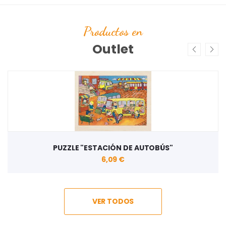
Productos en
Outlet
BÚS"
PUZZLE "ZARO PESCANDO"
4,32 €
VER TODOS