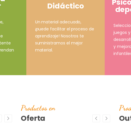
Psic
Didáctico
r
depo
Un material adecuado,
s,
Selecci
¡puede facilitar el proceso de
juegos y
aprendizaje! Nosotros te
ce
desarrol
suministramos el mejor
stente
y mejora
material.
prendan
infantile
Productos en
Prod
Oferta
Out