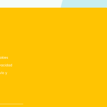
okies
ivacidad
vío y