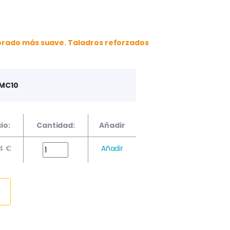
forado más suave. Taladros reforzados
 MC10
io:
Cantidad:
Añadir
54 €
Añadir