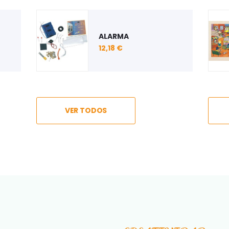
ARO
JUEGO DE FONEMAS
PUZZLE "ESTACIÓN DE
CONSUMIBLES
ALPHA CATCH
AUTOBÚS"
INFORMÁTICOS
29,44 €
6,09 €
VER TODOS