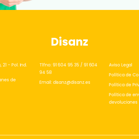
Disanz
21 - Pol. Ind.
Tlfno:
91 604 95 35
/
91 604
Aviso Legal
94 58
Política de Co
anes de
Email:
disanz@disanz.es
Política de Pr
Política de en
devoluciones