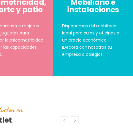
omotricidad,
Mobiliario e
rte y patio
instalaciones
onamos los mejores
Disponemos del mobiliario
 juguetes para
ideal para aulas y oficinas a
lar la psicomotricidad
un precio económico.
r las capacidades
¡Decora con nosotros tu
s.
empresa o colegio!
uctos en
let