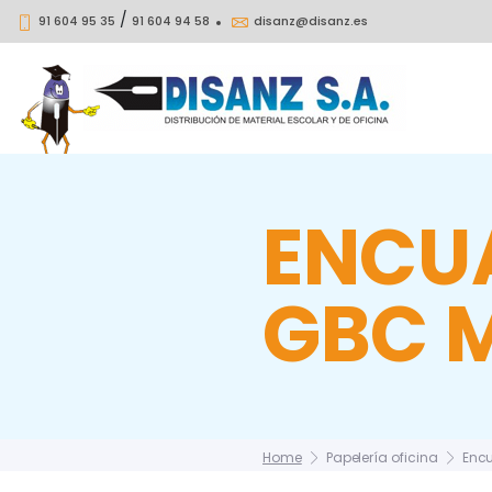
/
91 604 95 35
91 604 94 58
disanz@disanz.es
ENCU
GBC 
Home
Papelería oficina
Encu