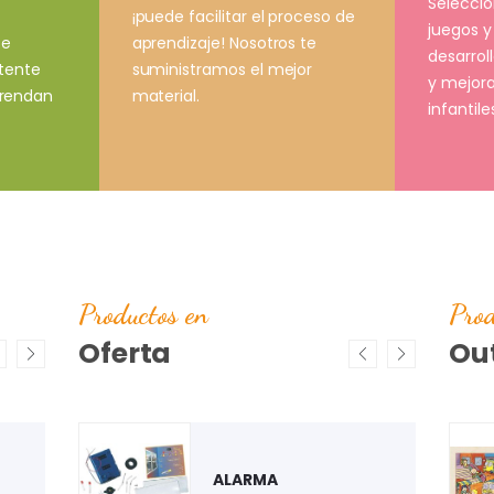
Selecci
¡puede facilitar el proceso de
juegos y
aprendizaje! Nosotros te
ce
desarrol
suministramos el mejor
stente
y mejora
material.
prendan
infantile
Productos en
Prod
Oferta
Out
ARO
JUEGO DE FONEMAS
PUZZLE "ESTACIÓN DE
CONSUMIBLES
ALPHA CATCH
AUTOBÚS"