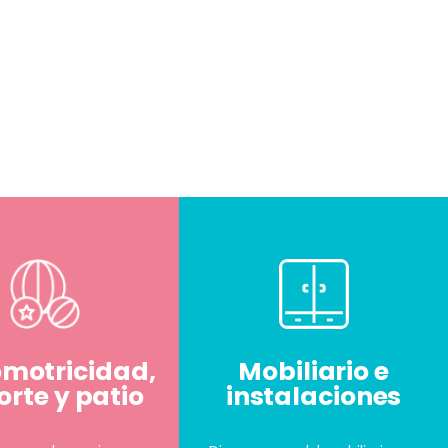
omotricidad,
Mobiliario e
rte y patio
instalaciones