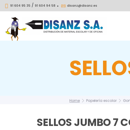
/
91 604 95 35
91 604 94 58
disanz@disanz.es
SELLO
Home
Papelería escolar
Gom
SELLOS JUMBO 7 