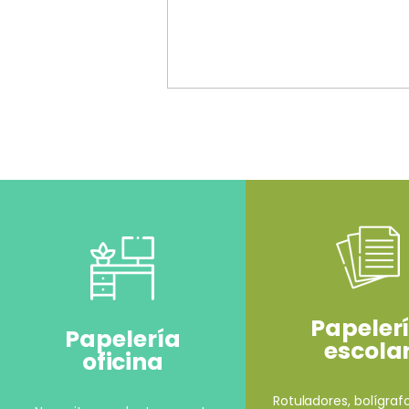
Papeler
Papelería
escola
oficina
Rotuladores, bolígrafo