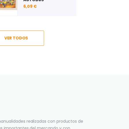
9,08 €
12,18 €
15,21 €
4,32 €
4,32 €
VER TODOS
anualidades realizadas con productos de
ás importantes del mercando y con