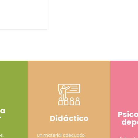
ía
Psic
Didáctico
r
depo
Un material adecuado,
s,