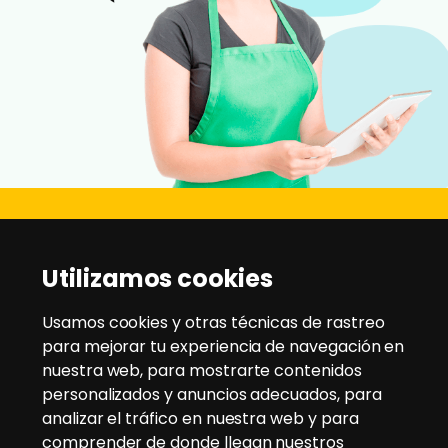
Disanz
Utilizamos cookies
C/ Rio Jarama, 21 - Pol. Ind. Montesol
28970 - Humanes de Madrid
Usamos cookies y otras técnicas de rastreo
para mejorar tu experiencia de navegación en
nuestra web, para mostrarte contenidos
Tlfno:
91 604 95 35
/
91 604 94 58
personalizados y anuncios adecuados, para
Email:
disanz@disanz.es
analizar el tráfico en nuestra web y para
comprender de donde llegan nuestros