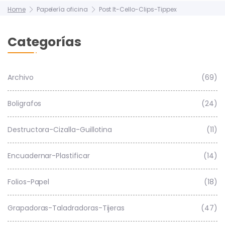
Home
Papelería oficina
Post It-Cello-Clips-Tippex
Categorías
Archivo
(69)
Boligrafos
(24)
Destructora-Cizalla-Guillotina
(11)
Encuadernar-Plastificar
(14)
Folios-Papel
(18)
Grapadoras-Taladradoras-Tijeras
(47)