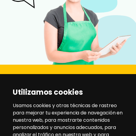
Disanz
Utilizamos cookies
C/ Rio Jarama, 21 - Pol. Ind. Montesol
28970 - Humanes de Madrid
Usamos cookies y otras técnicas de rastreo
para mejorar tu experiencia de navegación en
nuestra web, para mostrarte contenidos
Tlfno:
91 604 95 35
/
91 604 94 58
personalizados y anuncios adecuados, para
Email:
disanz@disanz.es
analizar el tráfico en nuestra web y para