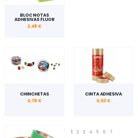
BLOC NOTAS
ADHESIVAS FLUOR
2,48 €
CHINCHETAS
CINTA ADHESIVA
0,76 €
0,53 €
1
2
3
4
5
6
7