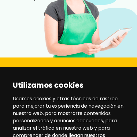
Disanz
Utilizamos cookies
C/ Rio Jarama, 21 - Pol. Ind. Montesol
28970 - Humanes de Madrid
Usamos cookies y otras técnicas de rastreo
para mejorar tu experiencia de navegación en
nuestra web, para mostrarte contenidos
Tlfno:
91 604 95 35
/
91 604 94 58
personalizados y anuncios adecuados, para
Email:
disanz@disanz.es
analizar el tráfico en nuestra web y para
comprender de donde llegan nuestros