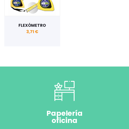
FLEXÓMETRO
3,71 €
Papelería
oficina