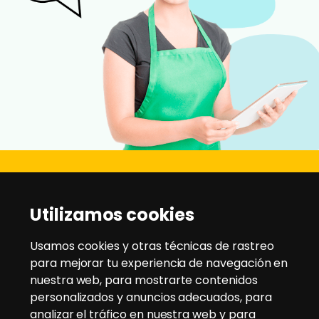
Disanz
Utilizamos cookies
C/ Rio Jarama, 21 - Pol. Ind. Montesol
28970 - Humanes de Madrid
Usamos cookies y otras técnicas de rastreo
para mejorar tu experiencia de navegación en
nuestra web, para mostrarte contenidos
Tlfno:
91 604 95 35
/
91 604 94 58
personalizados y anuncios adecuados, para
Email:
disanz@disanz.es
analizar el tráfico en nuestra web y para