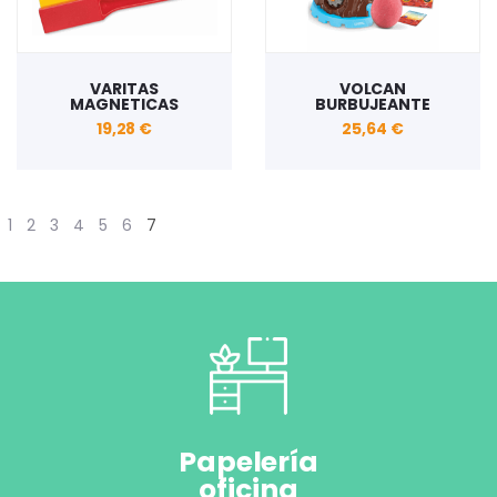
VARITAS
VOLCAN
MAGNETICAS
BURBUJEANTE
19,28 €
25,64 €
1
2
3
4
5
6
7
Papelería
oficina