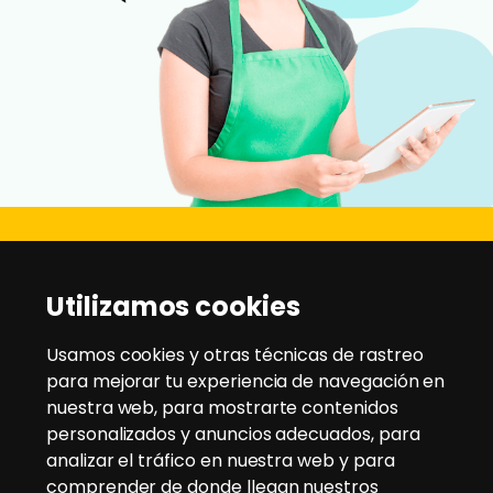
Disanz
Utilizamos cookies
C/ Rio Jarama, 21 - Pol. Ind. Montesol
28970 - Humanes de Madrid
Usamos cookies y otras técnicas de rastreo
para mejorar tu experiencia de navegación en
nuestra web, para mostrarte contenidos
Tlfno:
91 604 95 35
/
91 604 94 58
personalizados y anuncios adecuados, para
Email:
disanz@disanz.es
analizar el tráfico en nuestra web y para
comprender de donde llegan nuestros